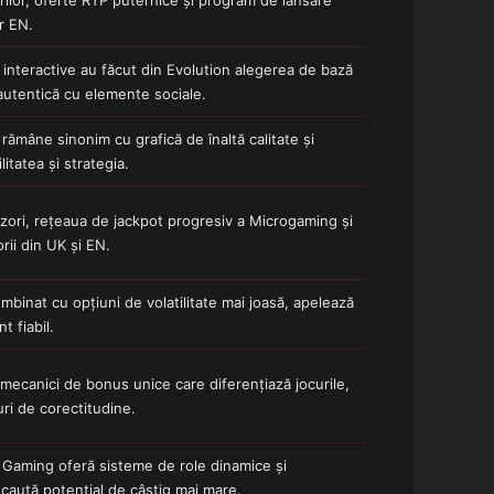
orilor, oferte RTP puternice și program de lansare
r EN.
 interactive au făcut din Evolution alegerea de bază
autentică cu elemente sociale.
rămâne sinonim cu grafică de înaltă calitate și
itatea și strategia.
izori, rețeaua de jackpot progresiv a Microgaming și
rii din UK și EN.
mbinat cu opțiuni de volatilitate mai joasă, apelează
t fiabil.
mecanici de bonus unice care diferențiază jocurile,
uri de corectitudine.
e Gaming oferă sisteme de role dinamice și
e caută potențial de câștig mai mare.