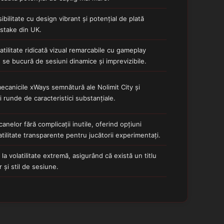
ilitate cu design vibrant și potențial de plată
-stake din UK.
tilitate ridicată vizual remarcabile cu gameplay
e se bucură de sesiuni dinamice și imprevizibile.
ecanicile xWays semnătură ale Nolimit City și
și runde de caracteristici substanțiale.
elor fără complicații inutile, oferind opțiuni
tilitate transparente pentru jucătorii experimentați.
la volatilitate extremă, asigurând că există un titlu
 și stil de sesiune.