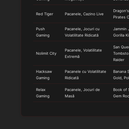
Dragon's 
Red Tiger
Pacanele, Cazino Live
Pirates 
Push
Pacanele, Jocuri cu
Jammin J
Gaming
Volatilitate Ridicată
Gorilla 
San Que
Pacanele, Volatilitate
Nolimit City
Tombston
Extremă
Raider
Hacksaw
Pacanele cu Volatilitate
Banana 
Gaming
Ridicată
Gold, Po
Relax
Pacanele, Jocuri de
Book of 
Gaming
Masă
Gem Roc