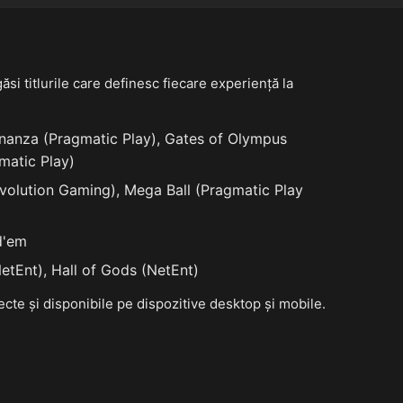
ăsi titlurile care definesc fiecare experiență la
nanza (Pragmatic Play), Gates of Olympus
matic Play)
volution Gaming), Mega Ball (Pragmatic Play
d'em
tEnt), Hall of Gods (NetEnt)
recte și disponibile pe dispozitive desktop și mobile.