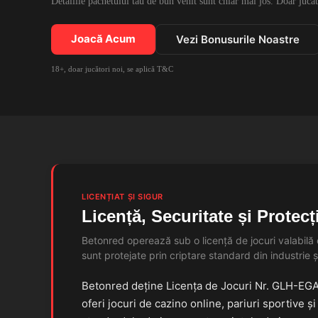
Detaliile pachetului tău de bun venit sunt chiar mai jos. Doar jucăt
Joacă Acum
Vezi Bonusurile Noastre
18+, doar jucători noi, se aplică T&C
LICENȚIAT ȘI SIGUR
Licență, Securitate și Protecț
Betonred operează sub o licență de jocuri valabilă
sunt protejate prin criptare standard din industrie ș
Betonred deține Licența de Jocuri Nr. GLH-E
oferi jocuri de cazino online, pariuri sportive ș