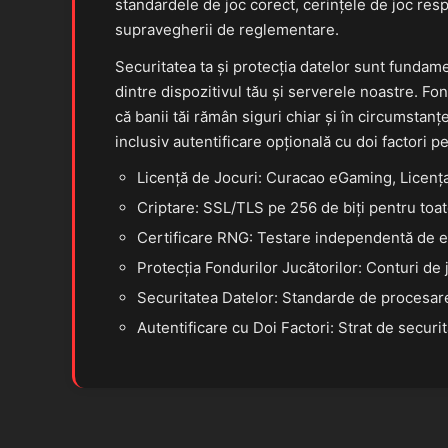
standardele de joc corect, cerințele de joc resp
supravegherii de reglementare.
Securitatea ta și protecția datelor sunt fundam
dintre dispozitivul tău și serverele noastre. Fo
că banii tăi rămân siguri chiar și în circumstan
inclusiv autentificare opțională cu doi factori 
Licență de Jocuri: Curacao eGaming, Li
Criptare: SSL/TLS pe 256 de biți pentru toat
Certificare RNG: Testare independentă de e
Protecția Fondurilor Jucătorilor: Conturi de 
Securitatea Datelor: Standarde de procesar
Autentificare cu Doi Factori: Strat de securi