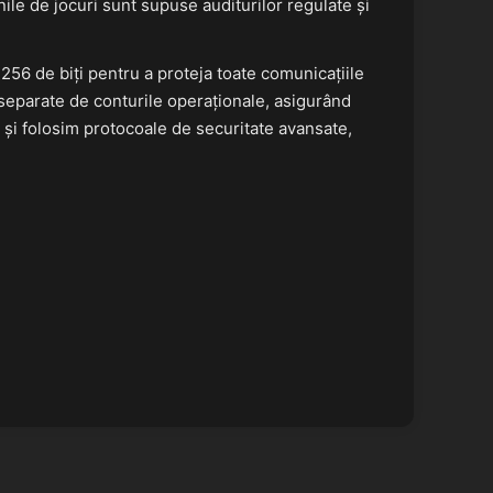
ile de jocuri sunt supuse auditurilor regulate și
256 de biți pentru a proteja toate comunicațiile
, separate de conturile operaționale, asigurând
r și folosim protocoale de securitate avansate,